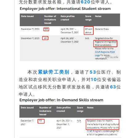
无分数要求
发放名额，共邀请
620
位申
请人。
本次
紧缺劳工类别
，
邀请了
53
位医疗、制
造业和农业相关职业申请人，并对
10
位安省偏远
地区试点移民无分数要求
发放名额，共邀请
63
位
申
请人。